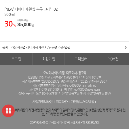
[NEW]나미나미 원샷 복구 크리닉02
500ml
50,000원
30
35,000
%
원
공지
가상계좌결제시 세금계산서/현금영수증 발행
로그인
회원가입
고객센터
PC버전
주식회사 아사히팜
대표이사 : 장고옥
(22883) 인천 서구 염곡로464번길30 벨라미 1차 상가 1017호
사업자등록번호 : 2868502972
통신판매업신고 : 2025-인천서구-3807
개인정보보호책임자 : 장고옥 (
jgo4080@hanmail.net
)
고객센터 :
070-8810-9943
이메일 :
jgo4080@naver.com
상담가능시간 : 오전 10시~오후 04시 (주말 및 공휴일 휴무) (주말 및 공휴일 휴무)
사업자정보확인
이용약관
개인정보처리방침
주식회사 아사히팜의 사전 서면 동의 없이 사이트의 일체의 정보, 콘텐츠 및 UI등을 상업적 목적으로 전재, 전
송, 스크래핑 등 무단 사용할 수 없습니다.
COPYRIGHT © 주식회사 아사히팜. ALL RIGHTS RESERVED.