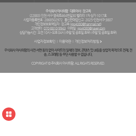
주식회사 아사히팜
대표이사 : 장고옥
(22883) 인천 서구 염곡로464번길30 벨라미 1차 상가 1017호
사업자등록번호 : 2868502972
통신판매업신고 : 2025-인천서구-3807
개인정보보호책임자 : 장고옥 (
jgo4080@hanmail.net
)
고객센터 :
070-8810-9943
이메일 :
jgo4080@naver.com
상담가능시간 : 오전 10시~오후 04시 (주말 및 공휴일 휴무) (주말 및 공휴일 휴무)
사업자정보확인
이용약관
개인정보처리방침
주식회사 아사히팜의 사전 서면 동의 없이 사이트의 일체의 정보, 콘텐츠 및 UI등을 상업적 목적으로 전재, 전
송, 스크래핑 등 무단 사용할 수 없습니다.
COPYRIGHT © 주식회사 아사히팜. ALL RIGHTS RESERVED.