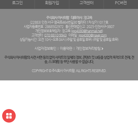
로그인
회원가입
고객센터
PC버전
주식회사 아사히팜
대표이사 : 장고옥
(22883) 인천 서구 염곡로464번길30 벨라미 1차 상가 1017호
사업자등록번호 : 2868502972
통신판매업신고 : 2025-인천서구-3807
개인정보보호책임자 : 장고옥 (
jgo4080@hanmail.net
)
고객센터 :
070-8810-9943
이메일 :
jgo4080@naver.com
상담가능시간 : 오전 10시~오후 04시 (주말 및 공휴일 휴무) (주말 및 공휴일 휴무)
사업자정보확인
이용약관
개인정보처리방침
주식회사 아사히팜의 사전 서면 동의 없이 사이트의 일체의 정보, 콘텐츠 및 UI등을 상업적 목적으로 전재, 전
송, 스크래핑 등 무단 사용할 수 없습니다.
COPYRIGHT © 주식회사 아사히팜. ALL RIGHTS RESERVED.