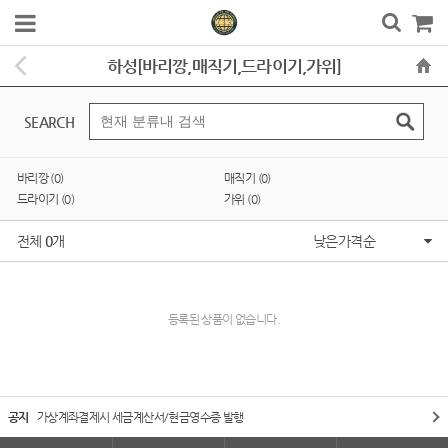
하성[바리깡,매직기,드라이기,가위]
SEARCH
바리깡 (0)
매직기 (0)
드라이기 (0)
가위 (0)
전체
0
개
낮은가격순
등록된 상품이 없습니다.
공지
가상계좌결제시 세금계산서/현금영수증 발행