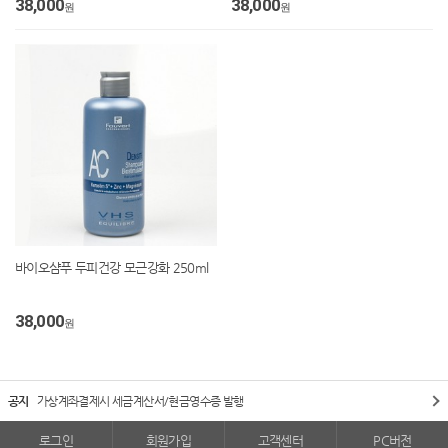
38,000
38,000
원
원
바이오샴푸 두피건강 모근강화 250ml
38,000
원
공지
가상계좌결제시 세금계산서/현금영수증 발행
로그인
회원가입
고객센터
PC버전