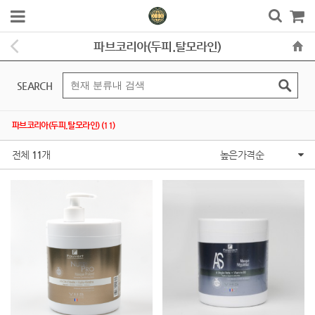
파브코리아(두피.탈모라인)
SEARCH
파브코리아(두피.탈모라인) (11)
전체
11
개
높은가격순