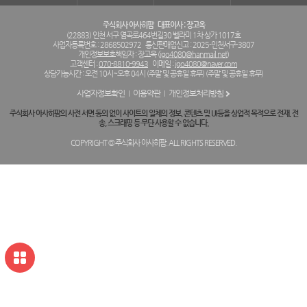
주식회사 아사히팜
대표이사 : 장고옥
(22883) 인천 서구 염곡로464번길30 벨라미 1차 상가 1017호
사업자등록번호 : 2868502972
통신판매업신고 : 2025-인천서구-3807
개인정보보호책임자 : 장고옥 (
jgo4080@hanmail.net
)
고객센터 :
070-8810-9943
이메일 :
jgo4080@naver.com
상담가능시간 : 오전 10시~오후 04시 (주말 및 공휴일 휴무) (주말 및 공휴일 휴무)
사업자정보확인
이용약관
개인정보처리방침
주식회사 아사히팜의 사전 서면 동의 없이 사이트의 일체의 정보, 콘텐츠 및 UI등을 상업적 목적으로 전재, 전
송, 스크래핑 등 무단 사용할 수 없습니다.
COPYRIGHT © 주식회사 아사히팜. ALL RIGHTS RESERVED.