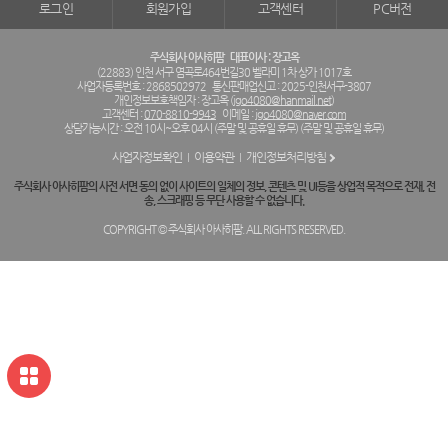
로그인
회원가입
고객센터
PC버전
주식회사 아사히팜
대표이사 : 장고옥
(22883) 인천 서구 염곡로464번길30 벨라미 1차 상가 1017호
사업자등록번호 : 2868502972
통신판매업신고 : 2025-인천서구-3807
개인정보보호책임자 : 장고옥 (
jgo4080@hanmail.net
)
고객센터 :
070-8810-9943
이메일 :
jgo4080@naver.com
상담가능시간 : 오전 10시~오후 04시 (주말 및 공휴일 휴무) (주말 및 공휴일 휴무)
사업자정보확인
이용약관
개인정보처리방침
주식회사 아사히팜의 사전 서면 동의 없이 사이트의 일체의 정보, 콘텐츠 및 UI등을 상업적 목적으로 전재, 전
송, 스크래핑 등 무단 사용할 수 없습니다.
COPYRIGHT © 주식회사 아사히팜. ALL RIGHTS RESERVED.