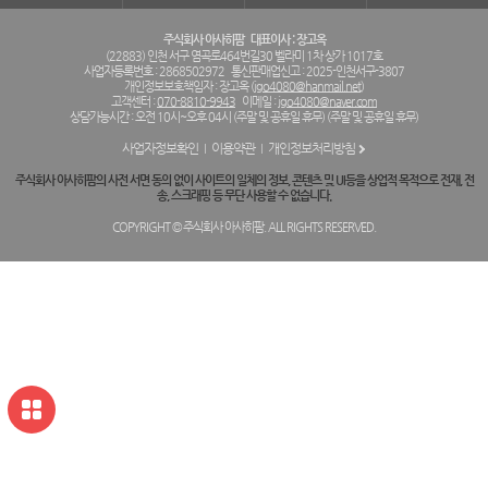
주식회사 아사히팜
대표이사 : 장고옥
(22883) 인천 서구 염곡로464번길30 벨라미 1차 상가 1017호
사업자등록번호 : 2868502972
통신판매업신고 : 2025-인천서구-3807
개인정보보호책임자 : 장고옥 (
jgo4080@hanmail.net
)
고객센터 :
070-8810-9943
이메일 :
jgo4080@naver.com
상담가능시간 : 오전 10시~오후 04시 (주말 및 공휴일 휴무) (주말 및 공휴일 휴무)
사업자정보확인
이용약관
개인정보처리방침
주식회사 아사히팜의 사전 서면 동의 없이 사이트의 일체의 정보, 콘텐츠 및 UI등을 상업적 목적으로 전재, 전
송, 스크래핑 등 무단 사용할 수 없습니다.
COPYRIGHT © 주식회사 아사히팜. ALL RIGHTS RESERVED.