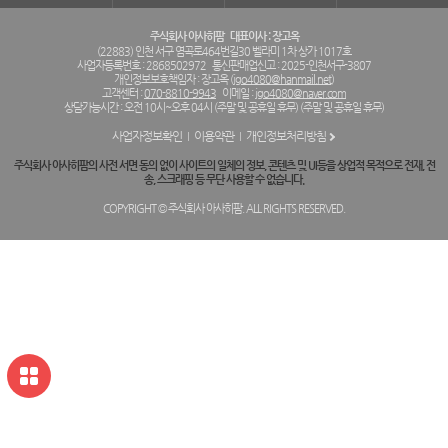
주식회사 아사히팜
대표이사 : 장고옥
(22883) 인천 서구 염곡로464번길30 벨라미 1차 상가 1017호
사업자등록번호 : 2868502972
통신판매업신고 : 2025-인천서구-3807
개인정보보호책임자 : 장고옥 (
jgo4080@hanmail.net
)
고객센터 :
070-8810-9943
이메일 :
jgo4080@naver.com
상담가능시간 : 오전 10시~오후 04시 (주말 및 공휴일 휴무) (주말 및 공휴일 휴무)
사업자정보확인
이용약관
개인정보처리방침
주식회사 아사히팜의 사전 서면 동의 없이 사이트의 일체의 정보, 콘텐츠 및 UI등을 상업적 목적으로 전재, 전
송, 스크래핑 등 무단 사용할 수 없습니다.
COPYRIGHT © 주식회사 아사히팜. ALL RIGHTS RESERVED.