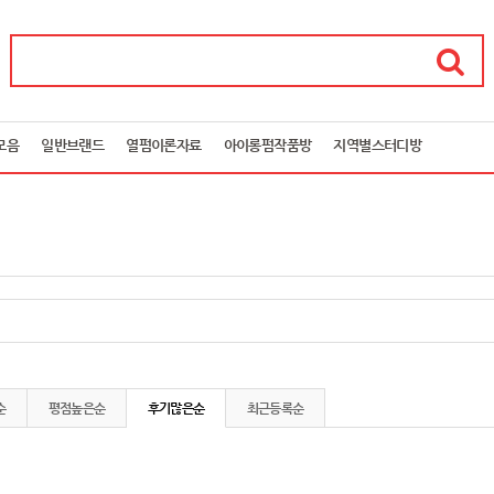
모음
일반브랜드
열펌이론자료
아이롱펌작품방
지역별스터디방
순
평점높은순
후기많은순
최근등록순