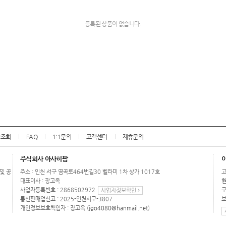
등록된 상품이 없습니다.
송조회
FAQ
1:1문의
고객센터
제휴문의
주식회사 아사히팜
 및 공
주소 : 인천 서구 염곡로464번길30 벨라미 1차 상가 1017호
고
대표이사 : 장고옥
현
사업자등록번호 : 2868502972
구
사업자정보확인
통신판매업신고 : 2025-인천서구-3807
보
개인정보보호책임자 : 장고옥 (
jgo4080@hanmail.net
)