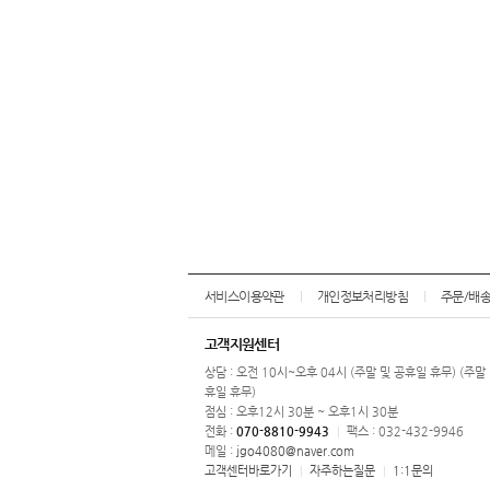
서비스이용약관
개인정보처리방침
주문/배
고객지원센터
상담 : 오전 10시~오후 04시 (주말 및 공휴일 휴무) (주말
휴일 휴무)
점심 : 오후12시 30분 ~ 오후1시 30분
전화 :
070-8810-9943
팩스 : 032-432-9946
|
메일 :
jgo4080@naver.com
고객센터바로가기
자주하는질문
1:1문의
|
|