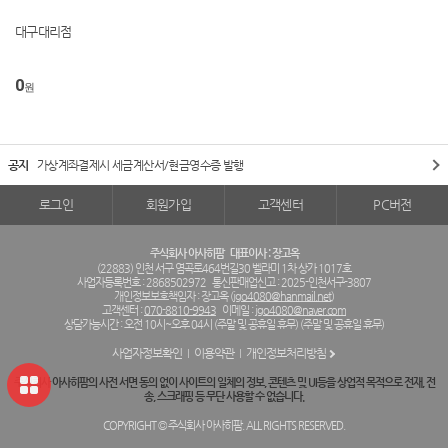
대구대리점
0
원
공지
가상계좌결제시 세금계산서/현금영수증 발행
로그인
회원가입
고객센터
PC버전
주식회사 아사히팜
대표이사 : 장고옥
(22883) 인천 서구 염곡로464번길30 벨라미 1차 상가 1017호
사업자등록번호 : 2868502972
통신판매업신고 : 2025-인천서구-3807
개인정보보호책임자 : 장고옥 (
jgo4080@hanmail.net
)
고객센터 :
070-8810-9943
이메일 :
jgo4080@naver.com
상담가능시간 : 오전 10시~오후 04시 (주말 및 공휴일 휴무) (주말 및 공휴일 휴무)
사업자정보확인
이용약관
개인정보처리방침
주식회사 아사히팜의 사전 서면 동의 없이 사이트의 일체의 정보, 콘텐츠 및 UI등을 상업적 목적으로 전재, 전
송, 스크래핑 등 무단 사용할 수 없습니다.
COPYRIGHT © 주식회사 아사히팜. ALL RIGHTS RESERVED.