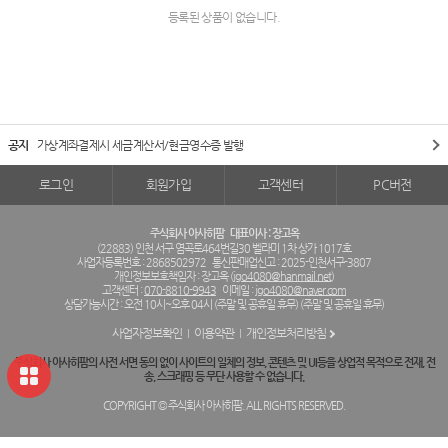
등록된 상품이 없습니다.
공지
가상계좌결제시 세금계산서/현금영수증 발행
로그인
회원가입
고객센터
PC버전
주식회사 아사히팜
대표이사 : 장고옥
(22883) 인천 서구 염곡로464번길30 벨라미 1차 상가 1017호
사업자등록번호 : 2868502972
통신판매업신고 : 2025-인천서구-3807
개인정보보호책임자 : 장고옥 (
jgo4080@hanmail.net
)
고객센터 :
070-8810-9943
이메일 :
jgo4080@naver.com
상담가능시간 : 오전 10시~오후 04시 (주말 및 공휴일 휴무) (주말 및 공휴일 휴무)
사업자정보확인
이용약관
개인정보처리방침
주식회사 아사히팜의 사전 서면 동의 없이 사이트의 일체의 정보, 콘텐츠 및 UI등을 상업적 목적으로 전재, 전
송, 스크래핑 등 무단 사용할 수 없습니다.
COPYRIGHT © 주식회사 아사히팜. ALL RIGHTS RESERVED.