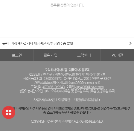
등록된 상품이 없습니다.
공지
가상계좌결제시 세금계산서/현금영수증 발행
로그인
회원가입
고객센터
PC버전
주식회사 아사히팜
대표이사 : 장고옥
(22883) 인천 서구 염곡로464번길30 벨라미 1차 상가 1017호
사업자등록번호 : 2868502972
통신판매업신고 : 2025-인천서구-3807
개인정보보호책임자 : 장고옥 (
jgo4080@hanmail.net
)
고객센터 :
070-8810-9943
이메일 :
jgo4080@naver.com
상담가능시간 : 오전 10시~오후 04시 (주말 및 공휴일 휴무) (주말 및 공휴일 휴무)
사업자정보확인
이용약관
개인정보처리방침
주식회사 아사히팜의 사전 서면 동의 없이 사이트의 일체의 정보, 콘텐츠 및 UI등을 상업적 목적으로 전재, 전
송, 스크래핑 등 무단 사용할 수 없습니다.
COPYRIGHT © 주식회사 아사히팜. ALL RIGHTS RESERVED.