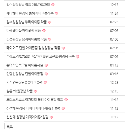
김수정원장님 작품 애즈가르마펌
12-13
제니헤어 원장님 롱헤어 아이롱작품
11-24
김수정원장님 뿌리아이롱 작품
07-25
마곡헤어샵 아이롱펌 작품
07-06
김성원장님 남자아이롱펌 작품
07-06
레이어드 단발 아이롱펌 김성원장님 작품
07-06
손상모 레벨7모발 마샬아이롱펌 고은화 원장님 작품
07-06
흰머리염색모발 아이롱시술
04-13
인명선원장님 단발아이롱펌
03-16
지수연원장님볼륨아이롱펌
12-23
살롱mk원장님 작품
12-15
크리스챤쇼보 아카데미 특강 아이롱펌 작품
11-12
신선해 원장님 나미나미에너지펌B1 물펌
11-12
신선해 원장님 매직아이롱c컬펌
11-12
목록