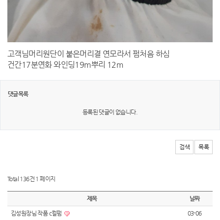
고객님머리원단이 붙은머리결 연모라서 펌처음 하심
건간17분연화 와인딩19m뿌리 12m
댓글목록
등록된 댓글이 없습니다.
검색
목록
Total 136건
1 페이지
제목
날짜
김성원장님 작품 c컬펌
03-06