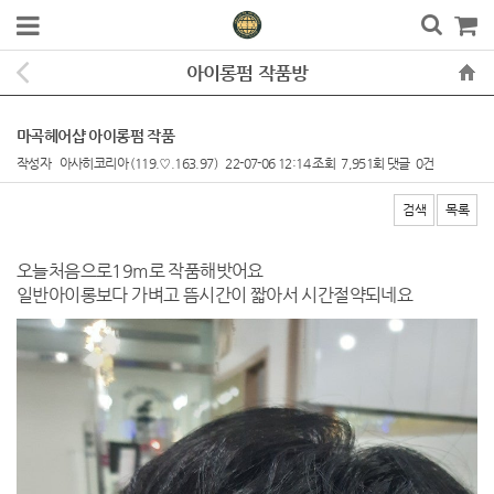
아이롱펌 작품방
마곡헤어샵 아이롱펌 작품
작성자
아사히코리아
(119.♡.163.97)
22-07-06 12:14
조회
7,951회
댓글
0건
검색
목록
본문
오늘처음으로19m로 작품해밧어요
일반아이롱보다 가벼고 뜸시간이 짧아서 시간절약되네요