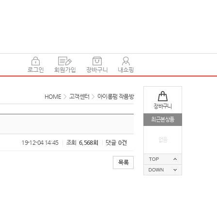
HOME
>
고객센터
>
아이롱펌 작품방
장바구니
최근본상품
없음
19-12-04 14:45
조회
6,568회
댓글
0건
|
|
목록