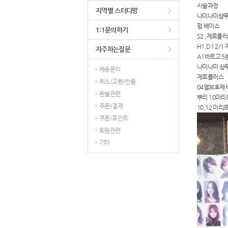
시술과정
지역별 스터디방
나미나미샴
펌 베이스
1:1문의하기
S2 ,제로플
H1,D1 2/
자주하는질문
A1바르고 5
나미나미 샴
배송문의
제로플러스
취소/교환/반품
04열보호제
환불관련
뿌리 10미리
주문/결제
10,12 미리
쿠폰/포인트
회원관련
기타