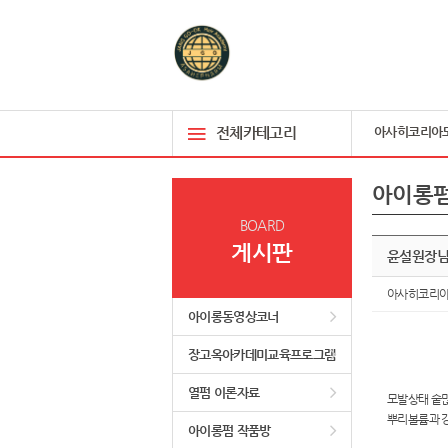
전체카테고리
아사히코리아
아이롱펌
BOARD
게시판
윤설원장님
아사히코리
아이롱동영상코너
장고옥아카데미교육프로그램
열펌 이론자료
모발상태 숱
뿌리볼륨과 
아이롱펌 작품방