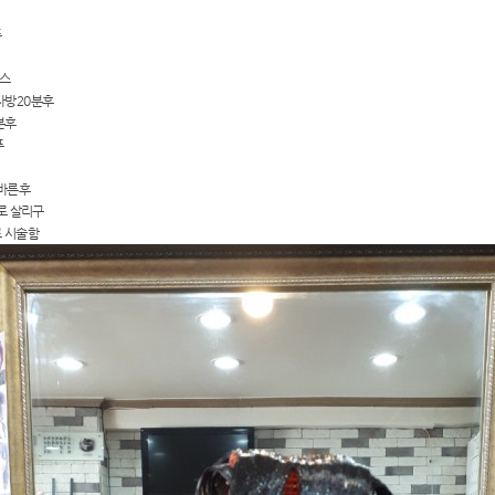
푸
러스
1 자방20분후
분후
푸
 바른후
로 살리구
로 시술함