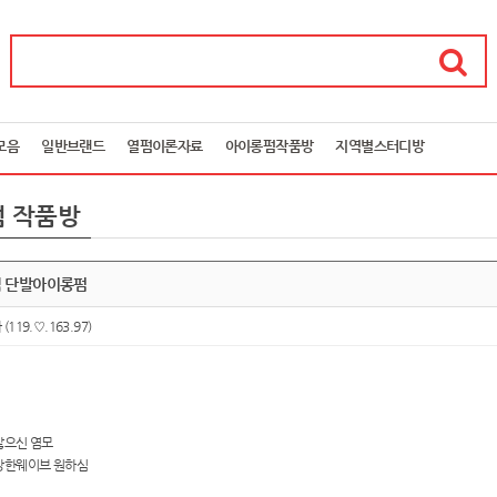
모음
일반브랜드
열펌이론자료
아이롱펌작품방
지역별스터디방
 작품방
 단발아이롱펌
아
(119.♡.163.97)
많으신 염모
강한웨이브 원하심