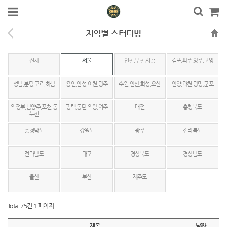
지역별 스터디방
전체
서울
인천,부천,시흥
김포,파주,양주,고양
성남,분당,구리,하남
용인,안성,이천,광주
수원,안산,화성,오산
안양,과천,광명,군포
의정부,남양주,포천,동
평택,동탄,의왕,여주
대전
충청북도
두천
충청남도
강원도
광주
전라북도
전라남도
대구
경상북도
경상남도
울산
부산
제주도
Total 75건
1 페이지
제목
날짜