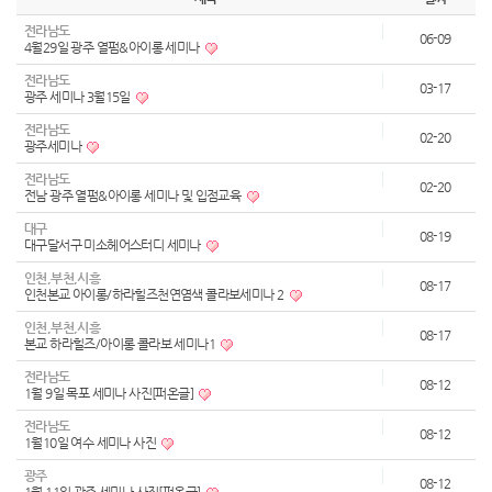
전라남도
06-09
4월29일 광주 열펌&아이롱 세미나
전라남도
03-17
광주 세미나 3월15일
전라남도
02-20
광주세미나
전라남도
02-20
전남 광주 열펌&아이롱 세미나 및 입점교육
대구
08-19
대구달서구 미소헤어스터디 세미나
인천,부천,시흥
08-17
인천본교 아이롱/하라힐즈천연염색 콜라보세미나 2
인천,부천,시흥
08-17
본교 하라힐즈/아이롱 콜라보 세미나1
전라남도
08-12
1월 9일 목포 세미나 사진[퍼온글]
전라남도
08-12
1월10일 여수 세미나 사진
광주
08-12