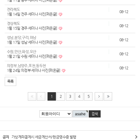
1월 11일 광주 세미나 사진[퍼온글]
전라북도
08-12
1월 14일 전주 세미나 사진[퍼온글]
경상북도
08-12
1월 15일 경주 세미나 사진[퍼온글]
성남,분당,구리,하남
08-12
1월 17일 성남 세미나 사진[퍼온글]
수원,안산,화성,오산
08-12
1월 21일 수원 세미나 사진[퍼온글]
의정부,남양주,포천,동두천
08-12
1월 24일 의정부 세미나 사진[퍼온글]
목록
1
2
3
4
5
공지
가상계좌결제시 세금계산서/현금영수증 발행