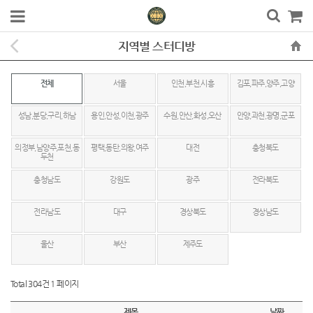
지역별 스터디방
전체
서울
인천,부천,시흥
김포,파주,양주,고양
성남,분당,구리,하남
용인,안성,이천,광주
수원,안산,화성,오산
안양,과천,광명,군포
의정부,남양주,포천,동
평택,동탄,의왕,여주
대전
충청북도
두천
충청남도
강원도
광주
전라북도
전라남도
대구
경상북도
경상남도
울산
부산
제주도
Total 304건
1 페이지
제목
날짜