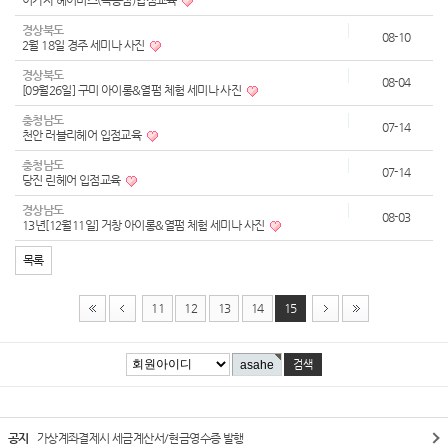
이가자 헤어비스(목동점)입점교육
경상북도
08-10
2월 18일 경주 세미나 사진
경상북도
08-04
[09월26일] 구미 아이롱&열펌 체험 세미나 사진
충청남도
07-14
천안 러블리헤어 입점교육
충청남도
07-14
당진 린헤어 입점교육
경상남도
08-03
13년[12월11일] 거창 아이롱&열펌 체험 세미나 사진
목록
11
12
13
14
15
공지
가상계좌결제시 세금계산서/현금영수증 발행