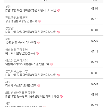
부산
08-01
[7월18일] 부산 아이롱&열펌 체험 세미나 사진
안양,과천,광명,군포
07-15
광명 정일환 미용실 입점교육
경상남도
08-01
[2월19일] 창원 아이롱&열펌 체험 세미나 사진
부산
07-29
10월 24일 부산 세미나 현장
성남,분당,구리,하남
07-11
헤어토크 (분당점)입점교육
성남,분당,구리,하남
07-21
이철헤어커커(오리홈플러스점)입점교육
김포,파주,양주,고양
08-03
[1월13일] 김포 아이롱&열펌 체험 세미나 사진
서울
07-25
강남 쎄븐스트리트 입점교육
의정부,남양주,포천,동두천
08-01
[3월13일] 동두천 아이롱&열펌 체험 세미나 사진
서울
07-21