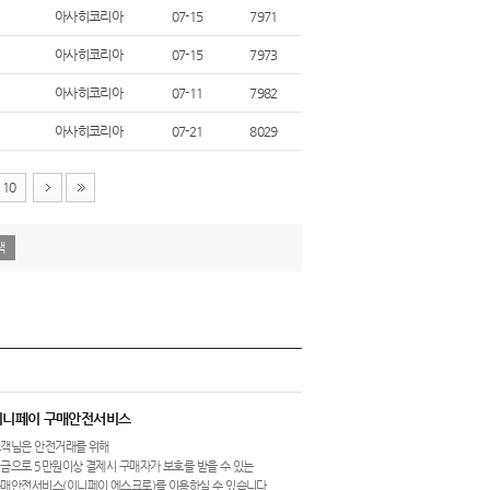
아사히코리아
07-15
7971
아사히코리아
07-15
7973
아사히코리아
07-11
7982
아사히코리아
07-21
8029
10
이니페이 구매안전서비스
객님은 안전거래를 위해
금으로 5만원이상 결제시 구매자가 보호를 받을 수 있는
매안전서비스(이니페이 에스크로)를 이용하실 수 있습니다.