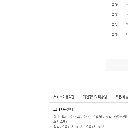
279
278
277
276
서비스이용약관
개인정보처리방침
주문/배
고객지원센터
상담 : 오전 10시~오후 04시 (주말 및 공휴일 휴무) (주말
휴일 휴무)
점심 : 오후12시 30분 ~ 오후1시 30분