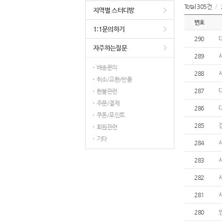
Total 305건
/
지역별 스터디방
번호
1:1문의하기
290
자주하는질문
289
배송문의
288
취소/교환/반품
287
환불관련
주문/결제
286
쿠폰/포인트
285
회원관련
기타
284
283
282
281
280