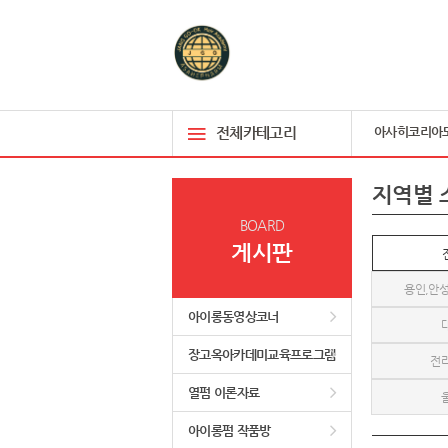
전체카테고리
아사히코리아
지역별 
BOARD
게시판
용인,안성
아이롱동영상코너
장고옥아카데미교육프로그램
전
열펌 이론자료
아이롱펌 작품방