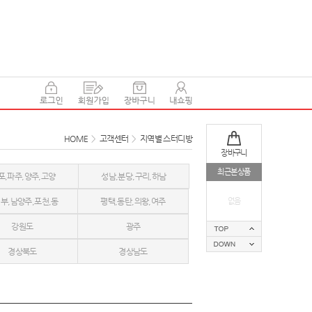
HOME
>
고객센터
>
지역별 스터디방
장바구니
최근본상품
포,파주,양주,고양
성남,분당,구리,하남
부,남양주,포천,동
평택,동탄,의왕,여주
없음
강원도
광주
두천
경상북도
경상남도