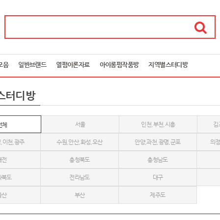
모음
일반브랜드
열펌이론자료
아이롱펌작품방
지역별스터디방
스터디방
서울
인천,부천,시흥
김
전체
,이천,광주
수원,안산,화성,오산
안양,과천,광명,군포
의정
대전
충청북도
충청남도
라북도
전라남도
대구
울산
부산
제주도