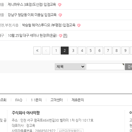
서울
제니하우스 3호점(도산점) 입점교육
서울
강남구 청담동 이희 미용실 입점교육
인천,부천,시흥
박승철 헤어스투디오 (부평점) 입점교육
대구
10월 25일 대구 세미나 현장(퍼온글)
1
2
3
4
5
6
7
8
9
송조회
FAQ
1:1문의
고객센터
제휴문의
주식회사 아사히팜
 및 공
주소 : 인천 서구 염곡로464번길30 벨라미 1차 상가 1017호
고
대표이사 : 장고옥
현
사업자등록번호 : 2868502972
구
사업자정보확인