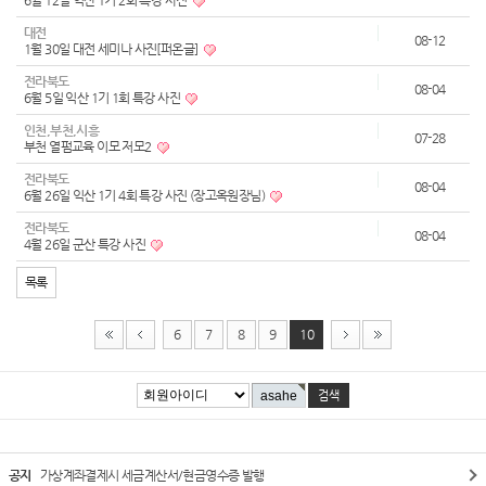
6월 12일 익산 1기 2회 특강 사진
대전
08-12
1월 30일 대전 세미나 사진[퍼온글]
전라북도
08-04
6월 5일 익산 1기 1회 특강 사진
인천,부천,시흥
07-28
부천 열펌교육 이모 저모2
전라북도
08-04
6월 26일 익산 1기 4회 특강 사진 (장고옥원장님)
전라북도
08-04
4월 26일 군산 특강 사진
목록
6
7
8
9
10
공지
가상계좌결제시 세금계산서/현금영수증 발행