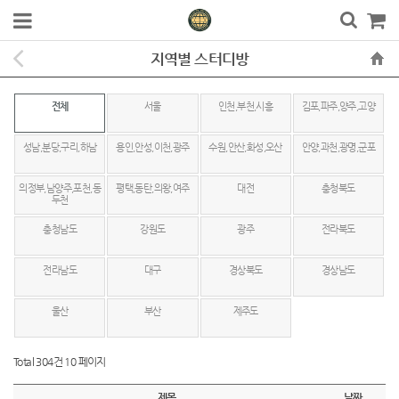
지역별 스터디방
전체
서울
인천,부천,시흥
김포,파주,양주,고양
성남,분당,구리,하남
용인,안성,이천,광주
수원,안산,화성,오산
안양,과천,광명,군포
의정부,남양주,포천,동
평택,동탄,의왕,여주
대전
충청북도
두천
충청남도
강원도
광주
전라북도
전라남도
대구
경상북도
경상남도
울산
부산
제주도
Total 304건
10 페이지
제목
날짜