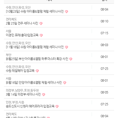
수원,안산,화성,오산
08-04
[10월23일] 수원 아이롱&열펌 체험 세미나 사진
전라북도
08-10
2월 25일 전주 세미나 사진
서울
07-15
이경민 포레(홍대)입점교육
수원,안산,화성,오산
08-03
[11월18일] 수원 아이롱&열펌 체험 세미나 사진
부산
08-01
[6월25일] 부산 아이롱&열펌 하루 마스터 특강 사진
수원,안산,화성,오산
07-25
수원 레알헤어 입점교육
서울
08-01
[6월16일] 안양 아이롱&열펌 체험 세미나 사진
의정부,남양주,포천,동두천
08-05
3월 14일 의정부 세미나 사진
인천,부천,시흥
07-25
송도신도시 신현자 헤어프라자 입점교육
전라북도
08-04