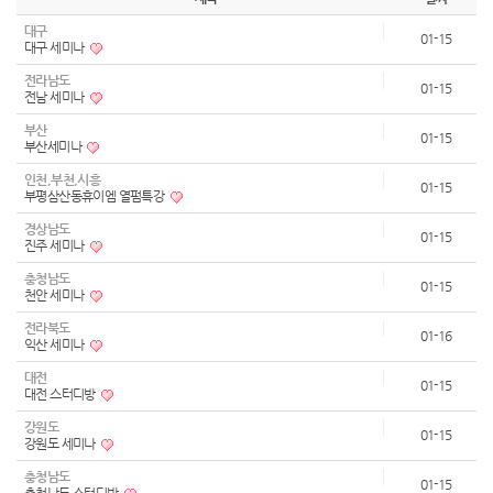
대구
01-15
대구 세미나
전라남도
01-15
전남 세미나
부산
01-15
부산세미나
인천,부천,시흥
01-15
부평삼산동휴이엠 열펌특강
경상남도
01-15
진주 세미나
충청남도
01-15
천안 세미나
전라북도
01-16
익산 세미나
대전
01-15
대전 스터디방
강원도
01-15
강원도 세미나
충청남도
01-15