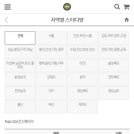
지역별 스터디방
전체
서울
인천,부천,시흥
김포,파주,양주,고양
성남,분당,구리,하남
용인,안성,이천,광주
수원,안산,화성,오산
안양,과천,광명,군포
의정부,남양주,포천,동
평택,동탄,의왕,여주
대전
충청북도
두천
충청남도
강원도
광주
전라북도
전라남도
대구
경상북도
경상남도
울산
부산
제주도
Total 304건
3 페이지
제목
날짜