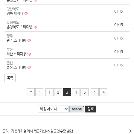
충청남도 스터디방
경상북도
01-15
경북 세미나
충청북도
01-15
충청북도 스터디방
광주
01-15
광주 스터디방
부산
01-15
부산 스터디방
울산
01-15
울산 스터디방
목록
1
2
3
4
5
공지
가상계좌결제시 세금계산서/현금영수증 발행