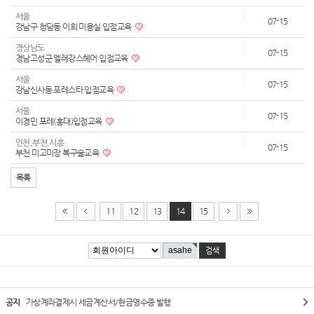
서울
07-15
강남구 청담동 이희 미용실 입점교육
경상남도
07-15
경남고성군 엘레강스헤어 입점교육
서울
07-15
강남신사동 포레스타 입점교육
서울
07-15
이경민 포레(홍대)입점교육
인천,부천,시흥
07-15
부천 미고미장 복구술교육
목록
11
12
13
14
15
공지
가상계좌결제시 세금계산서/현금영수증 발행