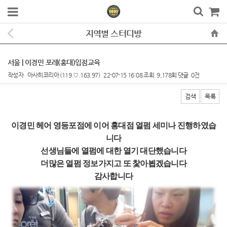
지역별 스터디방
서울 | 이경민 포레(홍대)입점교육
작성자
아사히코리아
(119.♡.163.97)
22-07-15 16:08
조회
9,178회
댓글
0건
검색
목록
본문
이
경민 헤어 영등포점에 이어 홍대점 열펌 세미나 진행하였습
니다
선생님들에 열펌에 대한 열기 대단했습니다
더많은 열펌 정보가지고 또 찿아뵙겠습니다
감사합니다