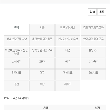
검색
목록
전체
서울
인천,부천,시흥
김포,파주,양주,고양
성남,분당,구리,하남
용인,안성,이천,광주
수원,안산,화성,오산
안양,과천,광명,군포
의정부,남양주,포천,동
평택,동탄,의왕,여주
대전
충청북도
두천
충청남도
강원도
광주
전라북도
전라남도
대구
경상북도
경상남도
울산
부산
제주도
Total 304건
14 페이지
제목
날짜