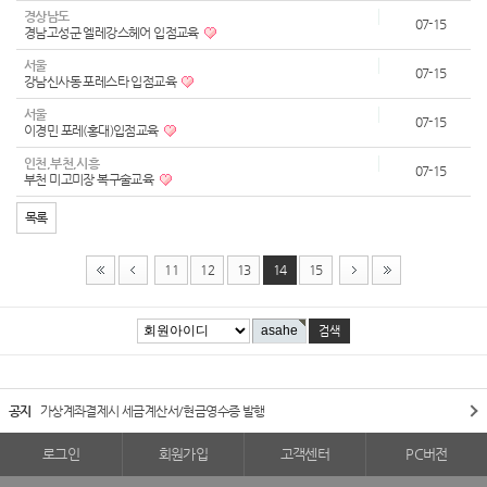
경상남도
07-15
경남고성군 엘레강스헤어 입점교육
서울
07-15
강남신사동 포레스타 입점교육
서울
07-15
이경민 포레(홍대)입점교육
인천,부천,시흥
07-15
부천 미고미장 복구술교육
목록
11
12
13
14
15
공지
가상계좌결제시 세금계산서/현금영수증 발행
로그인
회원가입
고객센터
PC버전