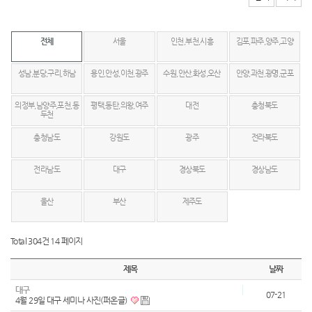
전체
서울
인천,부천,시흥
김포,파주,양주,고양
성남,분당,구리,하남
용인,안성,이천,광주
수원,안산,화성,오산
안양,과천,광명,군포
의정부,남양주,포천,동
평택,동탄,의왕,여주
대전
충청북도
두천
충청남도
강원도
광주
전라북도
전라남도
대구
경상북도
경상남도
울산
부산
제주도
Total 304건
14 페이지
제목
날짜
대구
07-21
4월 29일 대구 세미나 사진(퍼온글)