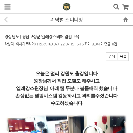
지역별 스터디방
경상남도 | 경남고성군 엘레강스헤어 입점교육
작성자
아사히코리아
(119.♡.163.97)
22-07-15 16:16
조회
8,941회
댓글
0건
검색
목록
본문
오늘은 멀리 강원도 출강입니다
원장님께서 직접 모델도 해주시고
엘레강스원장님 아래 쌤 두분다 볼륨매직 했습니다
손상없는 열펌시스템 감동하시고 격려를주셨습니다
수고하셨습니다