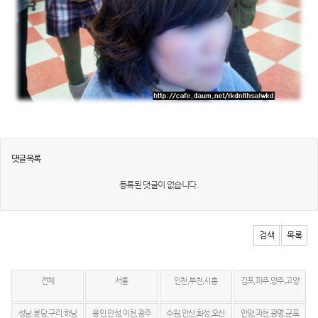
댓글목록
등록된 댓글이 없습니다.
검색
목록
전체
서울
인천,부천,시흥
김포,파주,양주,고양
성남,분당,구리,하남
용인,안성,이천,광주
수원,안산,화성,오산
안양,과천,광명,군포