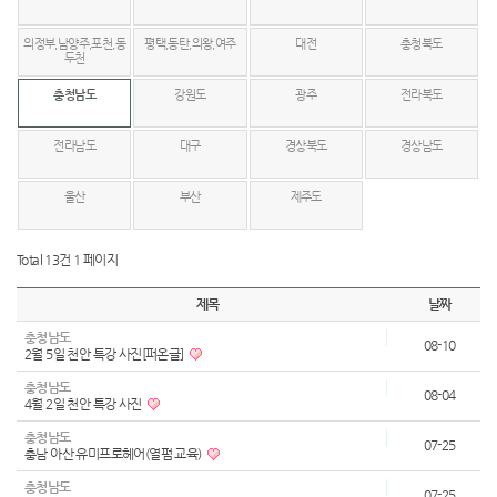
의정부,남양주,포천,동
평택,동탄,의왕,여주
대전
충청북도
두천
충청남도
강원도
광주
전라북도
전라남도
대구
경상북도
경상남도
울산
부산
제주도
Total 13건
1 페이지
제목
날짜
충청남도
08-10
2월 5일 천안 특강 사진[퍼온글]
충청남도
08-04
4월 2일 천안 특강 사진
충청남도
07-25
충남 아산 유미프로헤어(열펌 교육)
충청남도
07-25