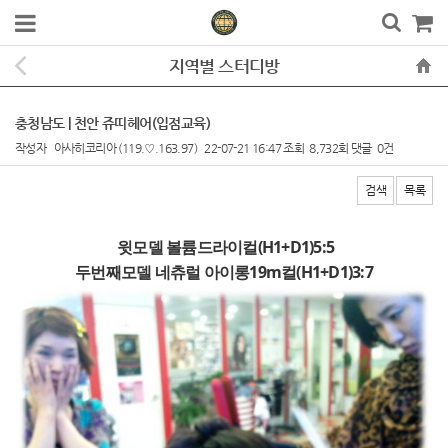
지역별 스터디방
충청남도 | 천안 쥬띠헤어(입점교육)
작성자
아사히코리아
(119.♡.163.97)
22-07-21 16:47
조회
8,732회
댓글
0건
검색
목록
본문
윗모델 볼륨드라이컬(H1+D1)5:5
두번째모델 네츄럴 아이롱19m컬
(H1+D1)3:7