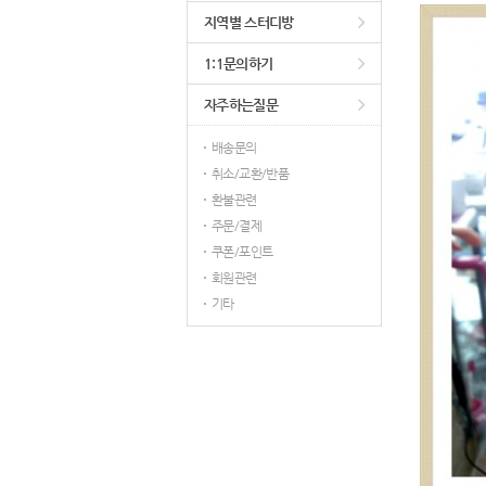
지역별 스터디방
1:1문의하기
자주하는질문
배송문의
취소/교환/반품
환불관련
주문/결제
쿠폰/포인트
회원관련
기타