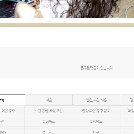
등록된 댓글이 없습니다.
서울
인천,부천,시흥
김
전체
,이천,광주
수원,안산,화성,오산
안양,과천,광명,군포
의정
대전
충청북도
충청남도
라북도
전라남도
대구