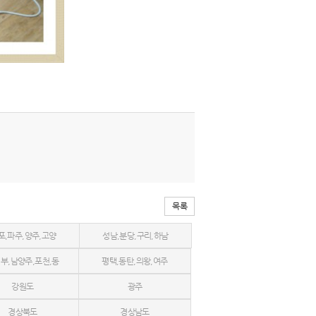
목록
포,파주,양주,고양
성남,분당,구리,하남
부,남양주,포천,동
평택,동탄,의왕,여주
강원도
광주
두천
경상북도
경상남도