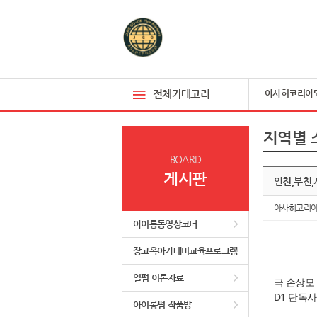
전체카테고리
아사히코리아
지역별 
BOARD
게시판
인천,부천,
아사히코리
아이롱동영상코너
장고옥아카데미교육프로그램
열펌 이론자료
극 손상모
D1 단독
아이롱펌 작품방