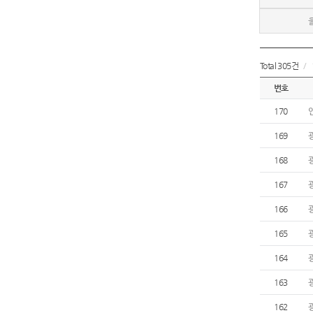
Total 305건
/
번호
170
169
168
167
166
165
164
163
162