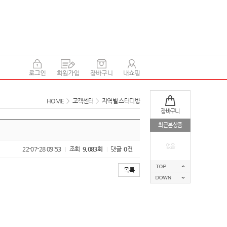
HOME
>
고객센터
>
지역별 스터디방
장바구니
최근본상품
없음
22-07-28 09:53
조회
9,083회
댓글
0건
|
|
목록