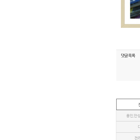
댓글목록
용인,안성
전