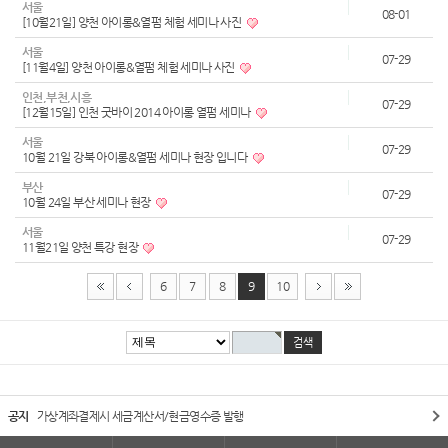
서울
08-01
[10월21일] 양천 아이롱&열펌 체험 세미나 사진
서울
07-29
[11월4일] 양천 아이롱&열펌 체험 세미나 사진
인천,부천,시흥
07-29
[12월15일] 인천 굿바이 2014 아이롱 열펌 세미나
서울
07-29
10월 21일 강북 아이롱&열펌 세미나 현장 입니다
부산
07-29
10월 24일 부산 세미나 현장
서울
07-29
11월21일 양천 특강 현장
6
7
8
9
10
공지
가상계좌결제시 세금계산서/현금영수증 발행