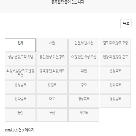
등록된 댓글이 없습니다.
목록
전체
서울
인천,부천,시흥
김포,파주,양주,고양
성남,분당,구리,하남
용인,안성,이천,광주
수원,안산,화성,오산
안양,과천,광명,군포
의정부,남양주,포천,동
평택,동탄,의왕,여주
대전
충청북도
두천
충청남도
강원도
광주
전라북도
전라남도
대구
경상북도
경상남도
울산
부산
제주도
Total 305건
9 페이지