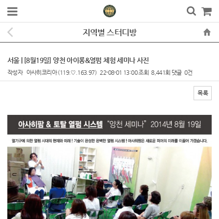
지역별 스터디방
서울 | [8월19일] 양천 아이롱&열펌 체험 세미나 사진
작성자
아사히코리아
(119.♡.163.97)
22-08-01 13:00
조회
8,441회
댓글
0건
목록
본문