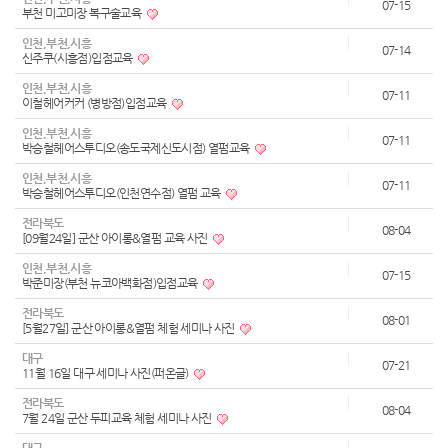
07-15
부천 미고미장 복구술교육
인천,부천,시흥
07-14
신주쿠(시흥점)입점교육
인천,부천,시흥
07-11
이철헤어커커 (병방점)입점교육
인천,부천,시흥
07-11
박승철헤어스투디오(송도국제신도시점) 열펌교육
인천,부천,시흥
07-11
박승철헤어스투디오(인천연수점) 열펌 교육
전라북도
08-04
[09월24일] 군산 아이롱&열펌 교육 사진
인천,부천,시흥
07-15
박준미장(부천 뉴코아백화점)입점교육
전라북도
08-01
[5월27일] 군산 아이롱&열펌 체험 세미나 사진
대구
07-21
11월 16일 대구 세미나 사진(퍼온글)
전라북도
08-04
7월 24일 군산 두피교육 체험 세미나 사진