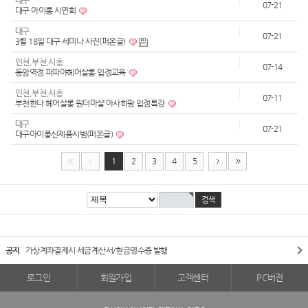
대구
07-21
대구 아이롱 시연회
대구
07-21
3월 18일 대구 세미나 사진(퍼온글)
인천,부천,시흥
07-14
동암역점 파파야헤어살롱 입점교육
인천,부천,시흥
07-11
부천한나 헤어살롱 원더마샬 아사히팜 입점특강
대구
07-21
대구아이롱신제품시범(퍼온글)
1
2
3
4
5
공지
가상계좌결제시 세금계산서/현금영수증 발행
로그인
회원가입
고객센터
PC버전