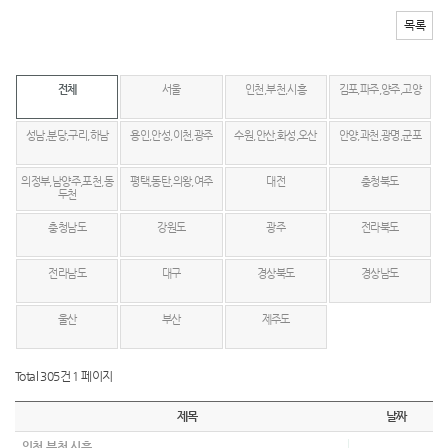
목록
전체
서울
인천,부천,시흥
김포,파주,양주,고양
성남,분당,구리,하남
용인,안성,이천,광주
수원,안산,화성,오산
안양,과천,광명,군포
의정부,남양주,포천,동
평택,동탄,의왕,여주
대전
충청북도
두천
충청남도
강원도
광주
전라북도
전라남도
대구
경상북도
경상남도
울산
부산
제주도
Total 305건
1 페이지
제목
날짜
인천,부천,시흥