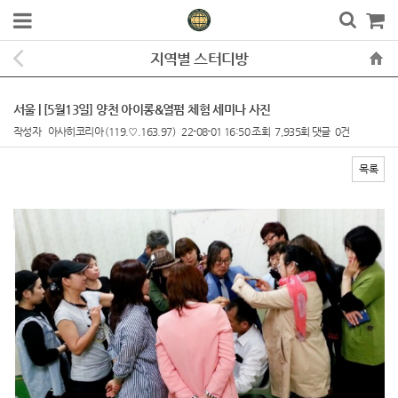
지역별 스터디방
서울 | [5월13일] 양천 아이롱&열펌 체험 세미나 사진
작성자
아사히코리아
(119.♡.163.97)
22-08-01 16:50
조회
7,935회
댓글
0건
목록
본문