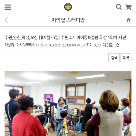
지역별 스터디방
수원,안산,화성,오산 | [09월25일] 수원 4기 아이롱&열펌 특강 1회차 사진
작성자
아사히코리아
(119.♡.163.97)
22-08-04 14:31
조회
9,731회
댓글
0건
검색
목록
본문