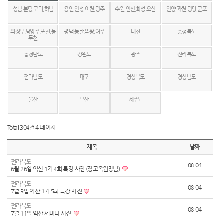
성남,분당,구리,하남
용인,안성,이천,광주
수원,안산,화성,오산
안양,과천,광명,군포
의정부,남양주,포천,동
평택,동탄,의왕,여주
대전
충청북도
두천
충청남도
강원도
광주
전라북도
전라남도
대구
경상북도
경상남도
울산
부산
제주도
Total 304건
4 페이지
제목
날짜
전라북도
08-04
6월 26일 익산 1기 4회 특강 사진 (장고옥원장님)
전라북도
08-04
7월 3일 익산 1기 5회 특강 사진
전라북도
08-04
7월 11일 익산 세미나 사진