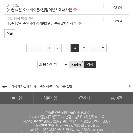
전라남도
08-04
[10월14일] 여수 아이롱&열펌 체험 세미나 사진
수원,안산,화성,오산
08-04
[10월16일] 수원 4기 아이롱&열펌 특강 3회차 사진
목록
1
2
3
4
5
공지
가상계좌결제시 세금계산서/현금영수증 발행
로그인
회원가입
고객센터
PC버전
주식회사 아사히팜
대표이사 : 장고옥
(22883) 인천 서구 염곡로464번길30 벨라미 1차 상가 1017호
사업자등록번호 : 2868502972
통신판매업신고 : 2025-인천서구-3807
개인정보보호책임자 : 장고옥 (
jgo4080@hanmail.net
)
고객센터 :
070-8810-9943
이메일 :
jgo4080@naver.com