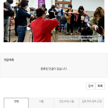
댓글목록
등록된 댓글이 없습니다.
검색
목록
전체
서울
인천,부천,시흥
김포,파주,양주,고양