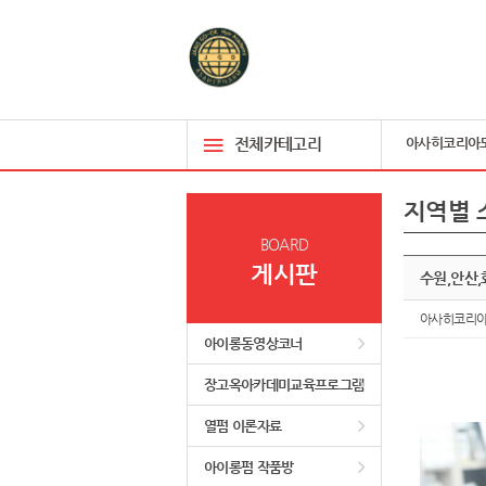
전체카테고리
아사히코리아
지역별 
BOARD
게시판
수원,안산,
아사히코리
아이롱동영상코너
장고옥아카데미교육프로그램
열펌 이론자료
아이롱펌 작품방