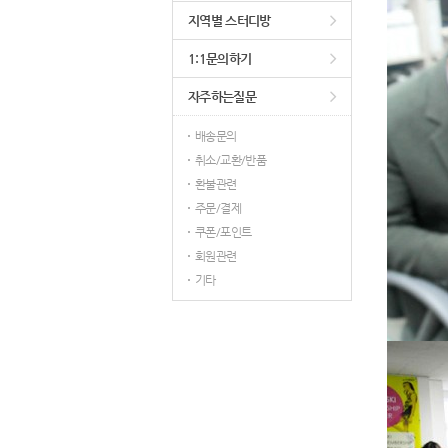
지역별 스터디방
1:1문의하기
자주하는질문
배송문의
취소/교환/반품
환불관련
주문/결제
쿠폰/포인트
회원관련
기타