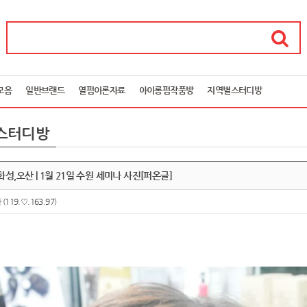
모음
일반브랜드
열펌이론자료
아이롱펌작품방
지역별스터디방
스터디방
화성,오산 | 1월 21일 수원 세미나 사진[퍼온글]
아
(119.♡.163.97)