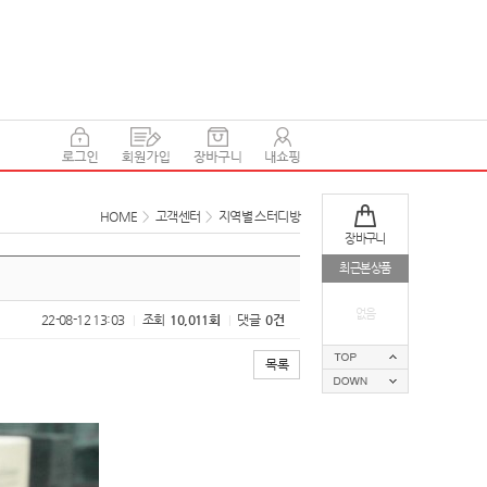
HOME
>
고객센터
>
지역별 스터디방
장바구니
최근본상품
없음
22-08-12 13:03
조회
10,011회
댓글
0건
|
|
목록