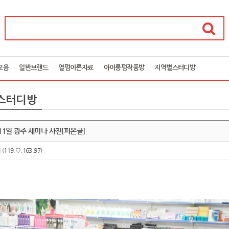
모음
일반브랜드
열펌이론자료
아이롱펌작품방
지역별스터디방
스터디방
월 11일 광주 세미나 사진[퍼온글]
아
(119.♡.163.97)