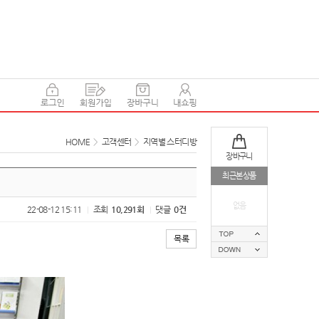
HOME
>
고객센터
>
지역별 스터디방
장바구니
최근본상품
없음
22-08-12 15:11
조회
10,291회
댓글
0건
|
|
목록