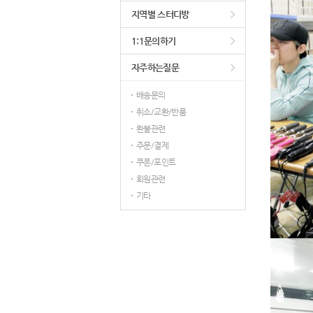
지역별 스터디방
1:1문의하기
자주하는질문
배송문의
취소/교환/반품
환불관련
주문/결제
쿠폰/포인트
회원관련
기타