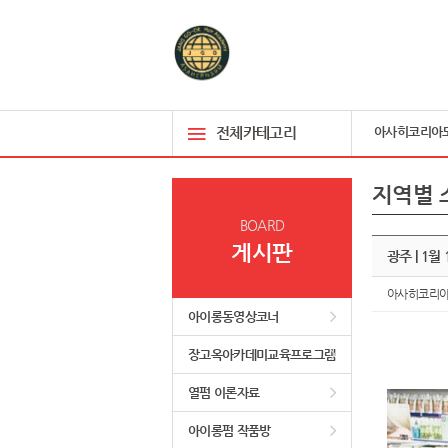
전체카테고리
아사히코리아
지역별 
BOARD
게시판
광주 | 1
아사히코리
아이롱동영상코너
장고옥아카데미교육프로그램
열펌 이론자료
아이롱펌 작품방