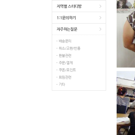
지역별 스터디방
1:1문의하기
자주하는질문
배송문의
취소/교환/반품
환불관련
주문/결제
쿠폰/포인트
회원관련
기타