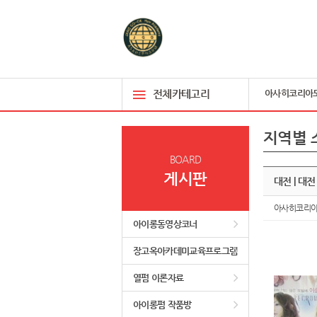
전체카테고리
아사히코리아
지역별 
BOARD
게시판
대전 | 대
아사히코리
아이롱동영상코너
장고옥아카데미교육프로그램
열펌 이론자료
아이롱펌 작품방