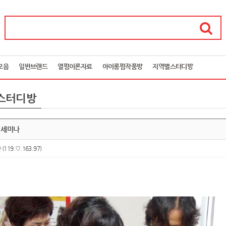
모음
일반브랜드
열펌이론자료
아이롱펌작품방
지역별스터디방
스터디방
전 세미나
아
(119.♡.163.97)