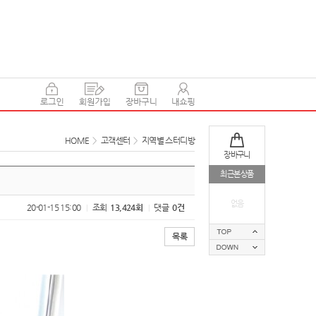
HOME
>
고객센터
>
지역별 스터디방
장바구니
최근본상품
없음
20-01-15 15:00
조회
13,424회
댓글
0건
|
|
목록