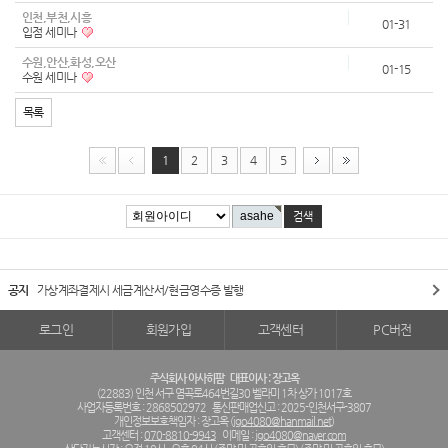
인천,부천,시흥
01-31
입점 세미나
수원,안산,화성,오산
01-15
수원 세미나
목록
1
2
3
4
5
공지
가상계좌결제시 세금계산서/현금영수증 발행
로그인
회원가입
고객센터
PC버전
주식회사 아사히팜
대표이사 : 장고옥
(22883) 인천 서구 염곡로464번길30 벨라미 1차 상가 1017호
사업자등록번호 : 2868502972
통신판매업신고 : 2025-인천서구-3807
개인정보보호책임자 : 장고옥 (
jgo4080@hanmail.net
)
고객센터 :
070-8810-9943
이메일 :
jgo4080@naver.com