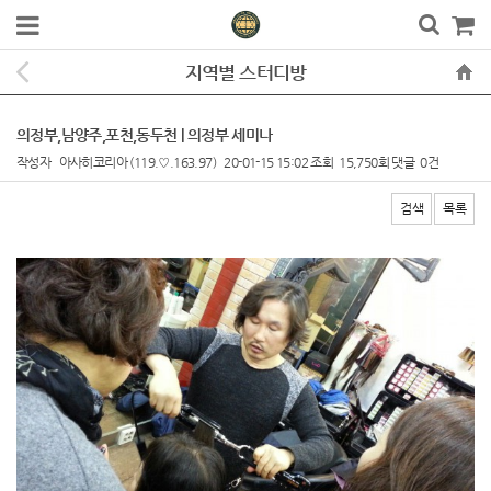
지역별 스터디방
의정부,남양주,포천,동두천 | 의정부 세미나
작성자
아사히코리아
(119.♡.163.97)
20-01-15 15:02
조회
15,750회
댓글
0건
검색
목록
본문