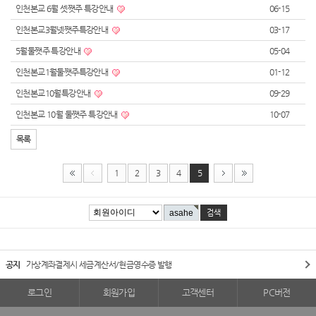
인천본교 6월 셋쨋주 특강안내
06-15
인천본교3월넷쨋주특강안내
03-17
5월둘쨋주 특강안내
05-04
인천본교1월둘쨋주특강안내
01-12
인천본교10월특강안내
09-29
인천본교 10월 둘쨋주 특강안내
10-07
목록
1
2
3
4
5
공지
가상계좌결제시 세금계산서/현금영수증 발행
로그인
회원가입
고객센터
PC버전