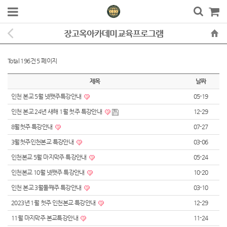
장고옥아카데미교육프로그램
Total 196건
5 페이지
제목
날짜
인천 본교 5월 넷쨋주특강안내
05-19
인천 본교 24년 새해 1월 첫주 특강안내
12-29
8월첫주 특강안내
07-27
3월첫주인천본교 특강안내
03-06
인천본교 5월 마지막주 특강안내
05-24
인천본교 10월 넷쨋주 특강안내
10-20
인천 본교 3월둘째주 특강안내
03-10
2023년 1월 첫주 인천본교 특강안내
12-29
11월 마지막주 본교특강안내
11-24