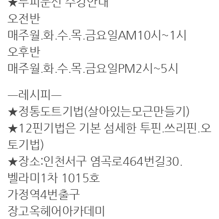
★두피문신 수강안내
오전반
매주월.화.수.목.금요일AM10시~1시
오후반
매주월.화.수.목.금요일PM2시~5시
ㅡ레시피ㅡ
★정통도트기법(살아있는모근만들기)
★12핀기법은 기본 섬세한 투핀.쓰리핀.오
토기법)
★장소:인천서구 염곡로464번길30.
벨라미1차 1015호
가정역4번출구
장고옥헤어아카데미