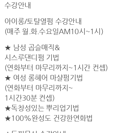
수강안내
아이롱/토탈열펌 수강안내
(매주 월.화.수요일AM10시~1시)
★ 남성 곱슬매직&
시스루댄디펌 기법
(연화부터 마무리까지~1시간 컨셉)
★ 여성 롱헤어 마샬펌기법
(연화부터 마무리까지~
1시간30분 컨셉)
★독창성있는 뿌리업기법
★100%완성도 건강한연화법