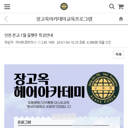
장고옥아카데미교육프로그램
인천 본교 1월 둘쩃주 특강안내
작성자
아사히코리아
(1.♡.245.199)
24-01-04 10:25
조회
4,990회
댓글
0건
목록
본문