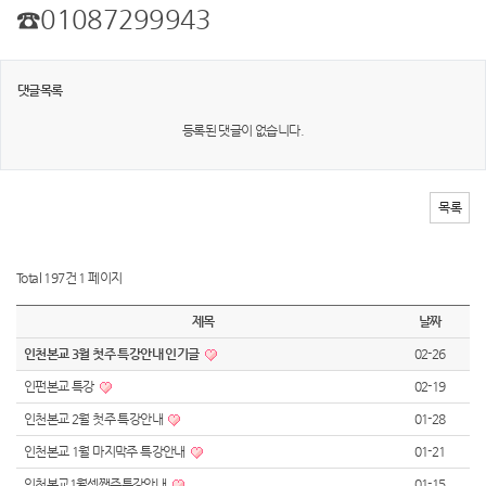
☎01087299943
댓글목록
등록된 댓글이 없습니다.
목록
Total 197건
1 페이지
제목
날짜
인천본교 3월 첫주 특강안내 인기글
02-26
인펀본교 특강
02-19
인천본교 2월 첫주 특강안내
01-28
인천본교 1월 마지막주 특강안내
01-21
인천본교1월셋쨋주특강안내
01-15