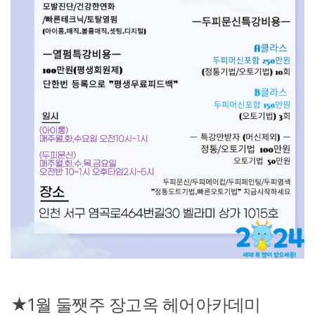
★1월 둘쨋주 장고옥 헤어아카데미