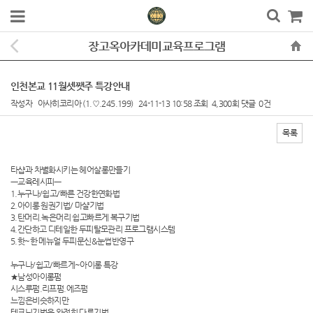
장고옥아카데미교육프로그램
인천본교 11월셋쨋주 특강안내
작성자
아사히코리아
(1.♡.245.199)
24-11-13 10:58
조회
4,300회
댓글
0건
목록
본문
타샵과 차별화시키는 헤어살롱만들기
ㅡ교육레시피ㅡ
1.누구나/쉽고/빠른 건강한연화법
2.아이롱 원권기법/ 마샬기법
3.탄머리.녹은머리 쉽고빠르게 복구기법
4.간단하고 디테일한 두피탈모관리 프로그램시스템
5.핫~한 메뉴얼 두피문신&눈썹반영구
누구나/쉽고/빠르게~아이롱 특강
★남성아이롱펌
시스루펌.리프펌.에즈펌
느낌은비슷하지만
테크닉기법은 완전히 다른기법