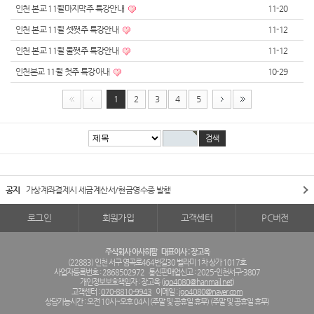
인천 본교 11월마지막주 특강안내
11-20
인천 본교 11월 셋쨋주 특강안내
11-12
인천 본교 11월 둘쨋주 특강안내
11-12
인천본교 11월 첫주 특강아내
10-29
1
2
3
4
5
공지
가상계좌결제시 세금계산서/현금영수증 발행
로그인
회원가입
고객센터
PC버전
주식회사 아사히팜
대표이사 : 장고옥
(22883) 인천 서구 염곡로464번길30 벨라미 1차 상가 1017호
사업자등록번호 : 2868502972
통신판매업신고 : 2025-인천서구-3807
개인정보보호책임자 : 장고옥 (
jgo4080@hanmail.net
)
고객센터 :
070-8810-9943
이메일 :
jgo4080@naver.com
상담가능시간 : 오전 10시~오후 04시 (주말 및 공휴일 휴무) (주말 및 공휴일 휴무)