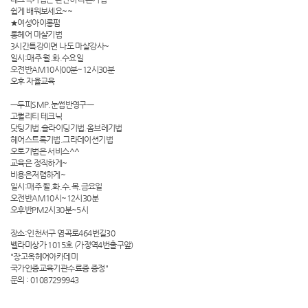
쉽게 배워보세요~~
★여성아이롱펌
롱헤어 마샬기법
3시간특강이면 나도 마샬강사~
일시:매주 월.화.수요일
오전반AM10시00분~12시30분
오후 자율교육
ㅡ두피SMP.눈썹반영구ㅡ
고퀄리티 테크닉
닷팅기법.슬라이딩기법.옴브레기법
헤어스트록기법.그라데이션기법
오토기법은 서비스^^
교육은 정직하게~
비용은저렴하게~
일시:매주 월.화.수.목.금요일
오전반AM10시~12시30분
오후반PM2시30분~5시
장소:인천서구 염곡로464번길30
벨라미상가 1015호 (가정역4번출구앞)
"장고옥헤어아카데미
국가인증교육기관수료증 증정"
문의 : 01087299943