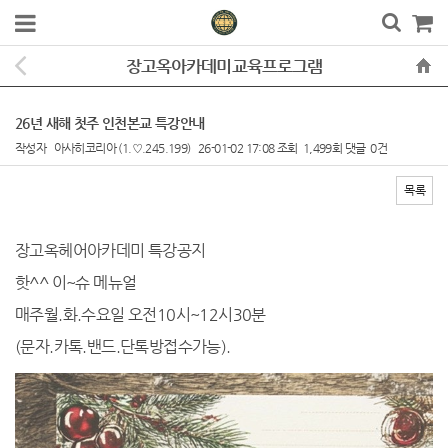
장고옥아카데미교육프로그램
26년 새해 첫주 인천본교 특강안내
작성자
아사히코리아
(1.♡.245.199)
26-01-02 17:08
조회
1,499회
댓글
0건
목록
본문
장고옥헤어아카데미 특강공지
핫^^ 이~슈 메뉴얼
매주월.화.수요일 오전10시~12시30분
(문자.카톡.밴드.단톡방접수가능).