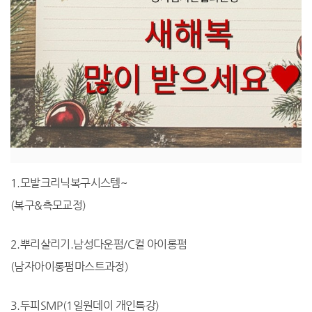
1.모발크리닉복구시스템~
(복구&측모교정)
2.뿌리살리기.남성다운펌/C컬 아이롱펌
(남자아이롱펌마스트과정)
3.두피SMP(1일원데이 개인특강)