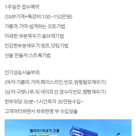
1주일전 접수예약
(SMP기계+특강비:100~150만원)
가름마.가마:쉽게하는 오토기법
미세한 부분채우기:옴브레기법
민감한부분채우기:돗트.닷팅기법
선을 만들자:스트록기법
인기상승시술부위
(여자:가름마.가마.페이스리인.빈모.원형탈모채우기)
(남자:구렛나루.뒤 네이프선.정수리빈모.땜빵채우기)
한부위당 30분~1시간투자 30만원수입~
고객머리하면서 하루한명 부 수입창출