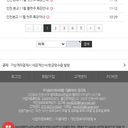
인천 본교 11월 둘쨋주 특강안내
11-12
인천본교 11월 첫주 특강아내
10-29
1
2
3
4
5
공지
가상계좌결제시 세금계산서/현금영수증 발행
로그인
회원가입
고객센터
PC버전
주식회사 아사히팜
대표이사 : 장고옥
(22883) 인천 서구 염곡로464번길30 벨라미 1차 상가 1017호
사업자등록번호 : 2868502972
통신판매업신고 : 2025-인천서구-3807
개인정보보호책임자 : 장고옥 (
jgo4080@hanmail.net
)
고객센터 :
070-8810-9943
이메일 :
jgo4080@naver.com
상담가능시간 : 오전 10시~오후 04시 (주말 및 공휴일 휴무) (주말 및 공휴일 휴무)
사업자정보확인
이용약관
개인정보처리방침
주식회사 아사히팜의 사전 서면 동의 없이 사이트의 일체의 정보, 콘텐츠 및 UI등을 상업적 목적으로 전재, 전