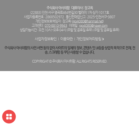
주식회사 아사히팜
대표이사 : 장고옥
(22883) 인천 서구 염곡로464번길30 벨라미 1차 상가 1017호
사업자등록번호 : 2868502972
통신판매업신고 : 2025-인천서구-3807
개인정보보호책임자 : 장고옥 (
jgo4080@hanmail.net
)
고객센터 :
070-8810-9943
이메일 :
jgo4080@naver.com
상담가능시간 : 오전 10시~오후 04시 (주말 및 공휴일 휴무) (주말 및 공휴일 휴무)
사업자정보확인
이용약관
개인정보처리방침
주식회사 아사히팜의 사전 서면 동의 없이 사이트의 일체의 정보, 콘텐츠 및 UI등을 상업적 목적으로 전재, 전
송, 스크래핑 등 무단 사용할 수 없습니다.
COPYRIGHT © 주식회사 아사히팜. ALL RIGHTS RESERVED.