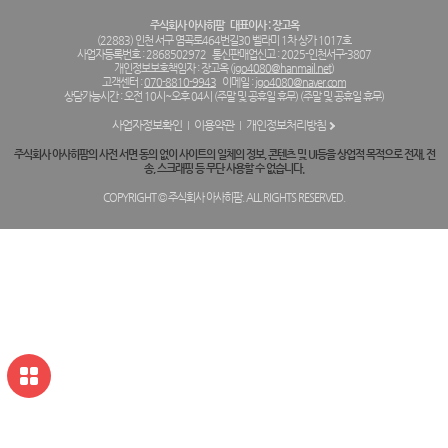
주식회사 아사히팜
대표이사 : 장고옥
(22883) 인천 서구 염곡로464번길30 벨라미 1차 상가 1017호
사업자등록번호 : 2868502972
통신판매업신고 : 2025-인천서구-3807
개인정보보호책임자 : 장고옥 (
jgo4080@hanmail.net
)
고객센터 :
070-8810-9943
이메일 :
jgo4080@naver.com
상담가능시간 : 오전 10시~오후 04시 (주말 및 공휴일 휴무) (주말 및 공휴일 휴무)
사업자정보확인
이용약관
개인정보처리방침
주식회사 아사히팜의 사전 서면 동의 없이 사이트의 일체의 정보, 콘텐츠 및 UI등을 상업적 목적으로 전재, 전
송, 스크래핑 등 무단 사용할 수 없습니다.
COPYRIGHT © 주식회사 아사히팜. ALL RIGHTS RESERVED.