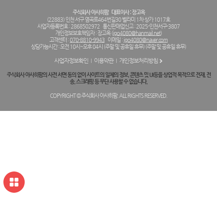
주식회사 아사히팜
대표이사 : 장고옥
(22883) 인천 서구 염곡로464번길30 벨라미 1차 상가 1017호
사업자등록번호 : 2868502972
통신판매업신고 : 2025-인천서구-3807
개인정보보호책임자 : 장고옥 (
jgo4080@hanmail.net
)
고객센터 :
070-8810-9943
이메일 :
jgo4080@naver.com
상담가능시간 : 오전 10시~오후 04시 (주말 및 공휴일 휴무) (주말 및 공휴일 휴무)
사업자정보확인
이용약관
개인정보처리방침
주식회사 아사히팜의 사전 서면 동의 없이 사이트의 일체의 정보, 콘텐츠 및 UI등을 상업적 목적으로 전재, 전
송, 스크래핑 등 무단 사용할 수 없습니다.
COPYRIGHT © 주식회사 아사히팜. ALL RIGHTS RESERVED.