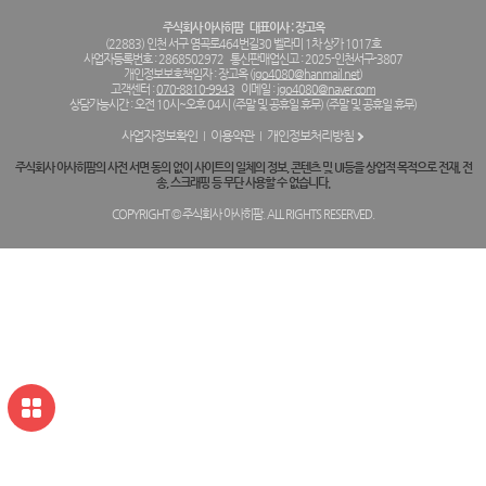
주식회사 아사히팜
대표이사 : 장고옥
(22883) 인천 서구 염곡로464번길30 벨라미 1차 상가 1017호
사업자등록번호 : 2868502972
통신판매업신고 : 2025-인천서구-3807
개인정보보호책임자 : 장고옥 (
jgo4080@hanmail.net
)
고객센터 :
070-8810-9943
이메일 :
jgo4080@naver.com
상담가능시간 : 오전 10시~오후 04시 (주말 및 공휴일 휴무) (주말 및 공휴일 휴무)
사업자정보확인
이용약관
개인정보처리방침
주식회사 아사히팜의 사전 서면 동의 없이 사이트의 일체의 정보, 콘텐츠 및 UI등을 상업적 목적으로 전재, 전
송, 스크래핑 등 무단 사용할 수 없습니다.
COPYRIGHT © 주식회사 아사히팜. ALL RIGHTS RESERVED.