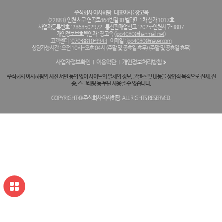
주식회사 아사히팜
대표이사 : 장고옥
(22883) 인천 서구 염곡로464번길30 벨라미 1차 상가 1017호
사업자등록번호 : 2868502972
통신판매업신고 : 2025-인천서구-3807
개인정보보호책임자 : 장고옥 (
jgo4080@hanmail.net
)
고객센터 :
070-8810-9943
이메일 :
jgo4080@naver.com
상담가능시간 : 오전 10시~오후 04시 (주말 및 공휴일 휴무) (주말 및 공휴일 휴무)
사업자정보확인
이용약관
개인정보처리방침
주식회사 아사히팜의 사전 서면 동의 없이 사이트의 일체의 정보, 콘텐츠 및 UI등을 상업적 목적으로 전재, 전
송, 스크래핑 등 무단 사용할 수 없습니다.
COPYRIGHT © 주식회사 아사히팜. ALL RIGHTS RESERVED.