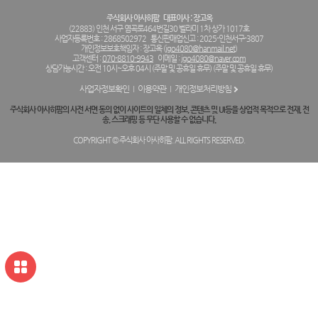
주식회사 아사히팜
대표이사 : 장고옥
(22883) 인천 서구 염곡로464번길30 벨라미 1차 상가 1017호
사업자등록번호 : 2868502972
통신판매업신고 : 2025-인천서구-3807
개인정보보호책임자 : 장고옥 (
jgo4080@hanmail.net
)
고객센터 :
070-8810-9943
이메일 :
jgo4080@naver.com
상담가능시간 : 오전 10시~오후 04시 (주말 및 공휴일 휴무) (주말 및 공휴일 휴무)
사업자정보확인
이용약관
개인정보처리방침
주식회사 아사히팜의 사전 서면 동의 없이 사이트의 일체의 정보, 콘텐츠 및 UI등을 상업적 목적으로 전재, 전
송, 스크래핑 등 무단 사용할 수 없습니다.
COPYRIGHT © 주식회사 아사히팜. ALL RIGHTS RESERVED.