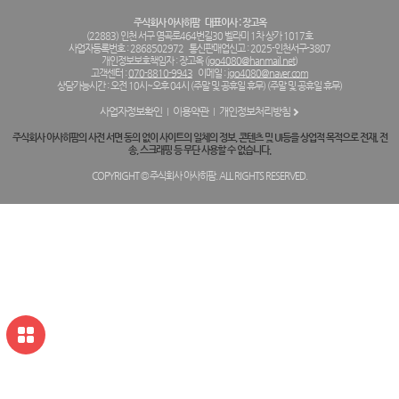
주식회사 아사히팜
대표이사 : 장고옥
(22883) 인천 서구 염곡로464번길30 벨라미 1차 상가 1017호
사업자등록번호 : 2868502972
통신판매업신고 : 2025-인천서구-3807
개인정보보호책임자 : 장고옥 (
jgo4080@hanmail.net
)
고객센터 :
070-8810-9943
이메일 :
jgo4080@naver.com
상담가능시간 : 오전 10시~오후 04시 (주말 및 공휴일 휴무) (주말 및 공휴일 휴무)
사업자정보확인
이용약관
개인정보처리방침
주식회사 아사히팜의 사전 서면 동의 없이 사이트의 일체의 정보, 콘텐츠 및 UI등을 상업적 목적으로 전재, 전
송, 스크래핑 등 무단 사용할 수 없습니다.
COPYRIGHT © 주식회사 아사히팜. ALL RIGHTS RESERVED.