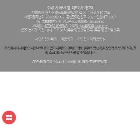
주식회사 아사히팜
대표이사 : 장고옥
(22883) 인천 서구 염곡로464번길30 벨라미 1차 상가 1017호
사업자등록번호 : 2868502972
통신판매업신고 : 2025-인천서구-3807
개인정보보호책임자 : 장고옥 (
jgo4080@hanmail.net
)
고객센터 :
070-8810-9943
이메일 :
jgo4080@naver.com
상담가능시간 : 오전 10시~오후 04시 (주말 및 공휴일 휴무) (주말 및 공휴일 휴무)
사업자정보확인
이용약관
개인정보처리방침
주식회사 아사히팜의 사전 서면 동의 없이 사이트의 일체의 정보, 콘텐츠 및 UI등을 상업적 목적으로 전재, 전
송, 스크래핑 등 무단 사용할 수 없습니다.
COPYRIGHT © 주식회사 아사히팜. ALL RIGHTS RESERVED.