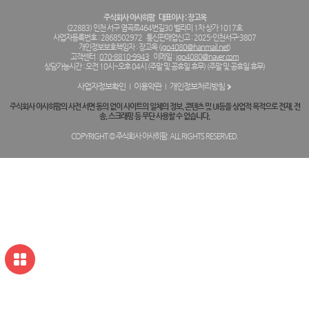
주식회사 아사히팜
대표이사 : 장고옥
(22883) 인천 서구 염곡로464번길30 벨라미 1차 상가 1017호
사업자등록번호 : 2868502972
통신판매업신고 : 2025-인천서구-3807
개인정보보호책임자 : 장고옥 (
jgo4080@hanmail.net
)
고객센터 :
070-8810-9943
이메일 :
jgo4080@naver.com
상담가능시간 : 오전 10시~오후 04시 (주말 및 공휴일 휴무) (주말 및 공휴일 휴무)
사업자정보확인
이용약관
개인정보처리방침
주식회사 아사히팜의 사전 서면 동의 없이 사이트의 일체의 정보, 콘텐츠 및 UI등을 상업적 목적으로 전재, 전
송, 스크래핑 등 무단 사용할 수 없습니다.
COPYRIGHT © 주식회사 아사히팜. ALL RIGHTS RESERVED.