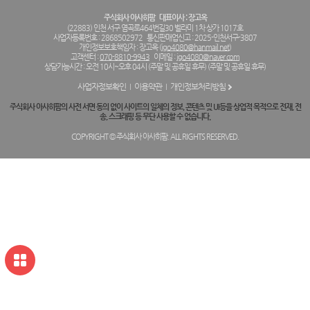
주식회사 아사히팜
대표이사 : 장고옥
(22883) 인천 서구 염곡로464번길30 벨라미 1차 상가 1017호
사업자등록번호 : 2868502972
통신판매업신고 : 2025-인천서구-3807
개인정보보호책임자 : 장고옥 (
jgo4080@hanmail.net
)
고객센터 :
070-8810-9943
이메일 :
jgo4080@naver.com
상담가능시간 : 오전 10시~오후 04시 (주말 및 공휴일 휴무) (주말 및 공휴일 휴무)
사업자정보확인
이용약관
개인정보처리방침
주식회사 아사히팜의 사전 서면 동의 없이 사이트의 일체의 정보, 콘텐츠 및 UI등을 상업적 목적으로 전재, 전
송, 스크래핑 등 무단 사용할 수 없습니다.
COPYRIGHT © 주식회사 아사히팜. ALL RIGHTS RESERVED.