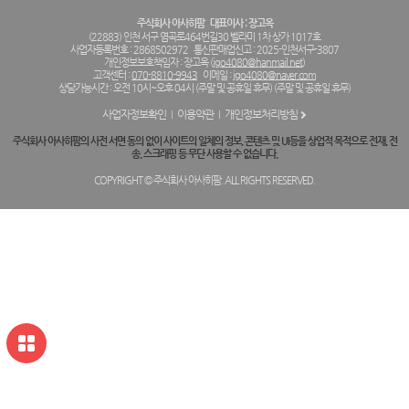
주식회사 아사히팜
대표이사 : 장고옥
(22883) 인천 서구 염곡로464번길30 벨라미 1차 상가 1017호
사업자등록번호 : 2868502972
통신판매업신고 : 2025-인천서구-3807
개인정보보호책임자 : 장고옥 (
jgo4080@hanmail.net
)
고객센터 :
070-8810-9943
이메일 :
jgo4080@naver.com
상담가능시간 : 오전 10시~오후 04시 (주말 및 공휴일 휴무) (주말 및 공휴일 휴무)
사업자정보확인
이용약관
개인정보처리방침
주식회사 아사히팜의 사전 서면 동의 없이 사이트의 일체의 정보, 콘텐츠 및 UI등을 상업적 목적으로 전재, 전
송, 스크래핑 등 무단 사용할 수 없습니다.
COPYRIGHT © 주식회사 아사히팜. ALL RIGHTS RESERVED.