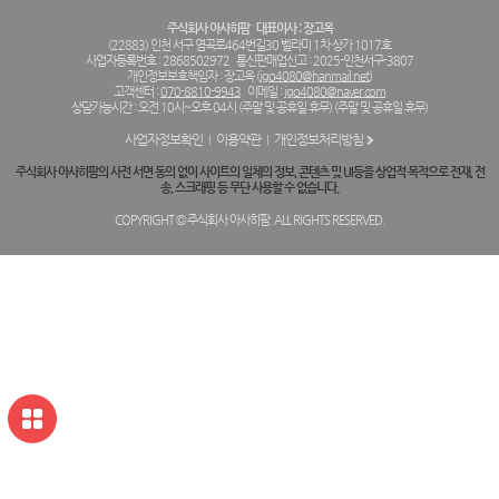
주식회사 아사히팜
대표이사 : 장고옥
(22883) 인천 서구 염곡로464번길30 벨라미 1차 상가 1017호
사업자등록번호 : 2868502972
통신판매업신고 : 2025-인천서구-3807
개인정보보호책임자 : 장고옥 (
jgo4080@hanmail.net
)
고객센터 :
070-8810-9943
이메일 :
jgo4080@naver.com
상담가능시간 : 오전 10시~오후 04시 (주말 및 공휴일 휴무) (주말 및 공휴일 휴무)
사업자정보확인
이용약관
개인정보처리방침
주식회사 아사히팜의 사전 서면 동의 없이 사이트의 일체의 정보, 콘텐츠 및 UI등을 상업적 목적으로 전재, 전
송, 스크래핑 등 무단 사용할 수 없습니다.
COPYRIGHT © 주식회사 아사히팜. ALL RIGHTS RESERVED.