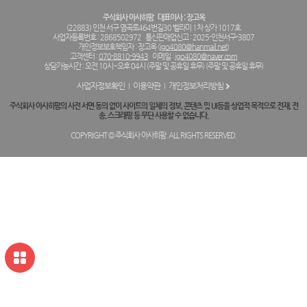
주식회사 아사히팜
대표이사 : 장고옥
(22883) 인천 서구 염곡로464번길30 벨라미 1차 상가 1017호
사업자등록번호 : 2868502972
통신판매업신고 : 2025-인천서구-3807
개인정보보호책임자 : 장고옥 (
jgo4080@hanmail.net
)
고객센터 :
070-8810-9943
이메일 :
jgo4080@naver.com
상담가능시간 : 오전 10시~오후 04시 (주말 및 공휴일 휴무) (주말 및 공휴일 휴무)
사업자정보확인
이용약관
개인정보처리방침
주식회사 아사히팜의 사전 서면 동의 없이 사이트의 일체의 정보, 콘텐츠 및 UI등을 상업적 목적으로 전재, 전
송, 스크래핑 등 무단 사용할 수 없습니다.
COPYRIGHT © 주식회사 아사히팜. ALL RIGHTS RESERVED.