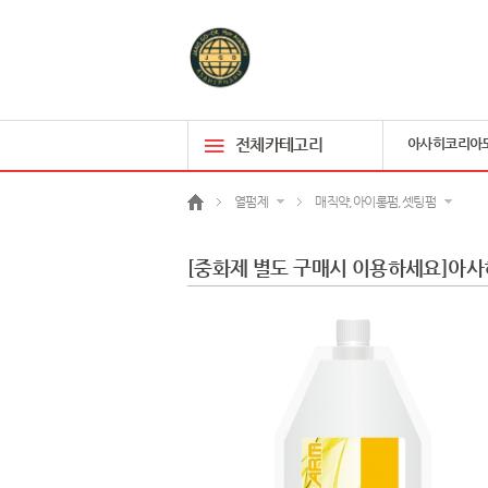
전체카테고리
아사히코리아
열펌제
매직약,아이롱펌,셋팅펌
[중화제 별도 구매시 이용하세요]아사히