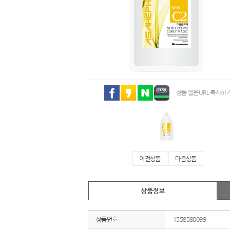
상품 짧은URL 복사하
이전상품
다음상품
상품정보
상품번호
1558580099