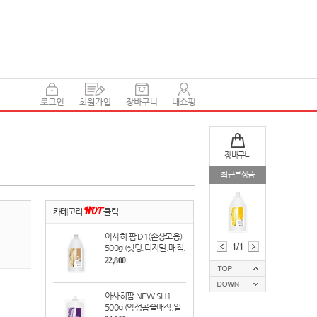
장바구니
최근본상품
카테고리
HOT
클릭
아사히 팜 D1(손상모용)
1/1
500g (셋팅.디지털.매직.
볼륨매직.아이롱펌 전용)
22,800
아사히팜 NEW SH1
500g (악성곱슬매직.일