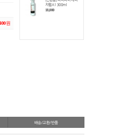
지펌A1 300ml
18,000
400
원
배송/교환/반품