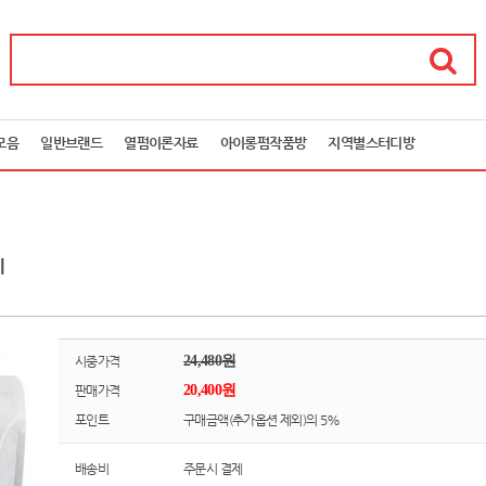
모음
일반브랜드
열펌이론자료
아이롱펌작품방
지역별스터디방
l
24,480원
시중가격
20,400원
판매가격
포인트
구매금액(추가옵션 제외)의 5%
배송비
주문시 결제