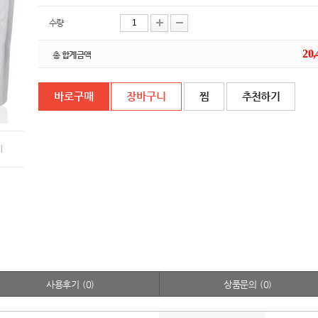
수량
20,
총 합계금액
찜
추천하기
기
사용후기
(0)
상품문의
(0)