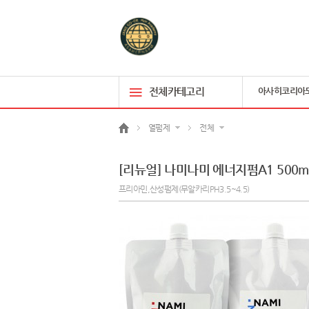
전체카테고리
아사히코리아
열펌제
전체
[리뉴얼] 나미나미 에너지펌A1 500m
프리아민,산성펌제(무알카리PH3.5~4.5)