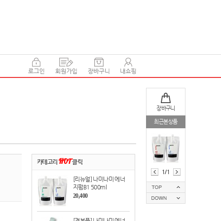
장바구니
최근본상품
카테고리
HOT
클릭
1/1
[리뉴얼] 나미나미 에너
지펌B1 500ml
20,400
[견본품] 나미나미 에너