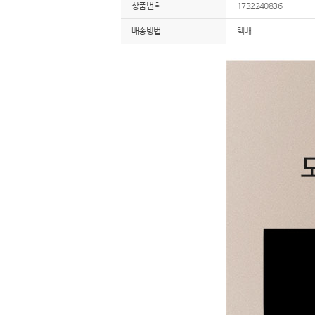
상품번호
1732240836
배송방법
택배